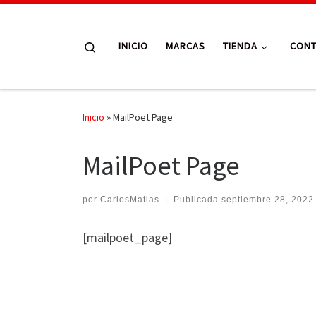
Skip to content
Search
INICIO
MARCAS
TIENDA
CON
Inicio
»
MailPoet Page
MailPoet Page
por
CarlosMatias
|
Publicada
septiembre 28, 2022
[mailpoet_page]