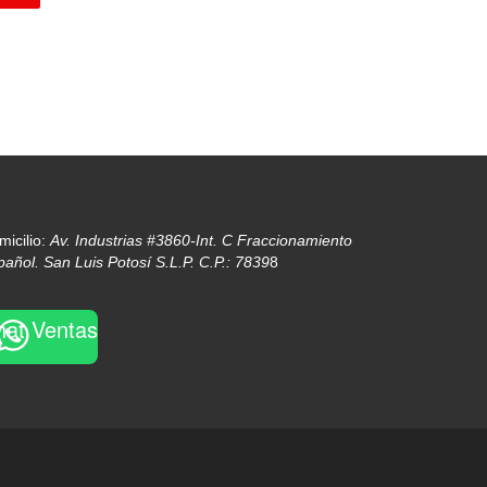
micilio:
Av. Industrias #3860-Int. C Fraccionamiento
pañol. San Luis Potosí S.L.P. C.P.: 7839
8
hat Ventas