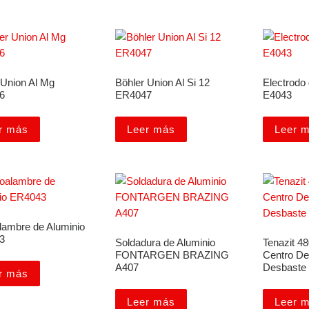
 Union Al Mg
Böhler Union Al Si 12
Electrodo 
6
ER4047
E4043
r más
Leer más
Leer 
lambre de Aluminio
3
Soldadura de Aluminio
Tenazit 4
FONTARGEN BRAZING
Centro De
A407
Desbaste 
r más
Leer más
Leer 