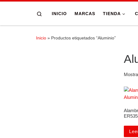
Skip to content
Search
INICIO
MARCAS
TIENDA
Inicio
»
Productos etiquetados “Aluminio”
Al
Mostra
Alambr
ER535
Lee