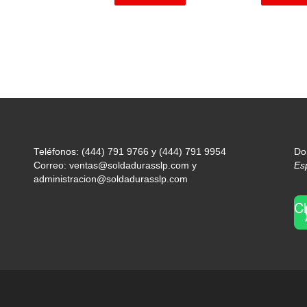
Teléfonos: (444) 791 9766 y (444) 791 9954
Do
Correo: ventas@soldadurasslp.com y
Es
administracion@soldadurasslp.com
C