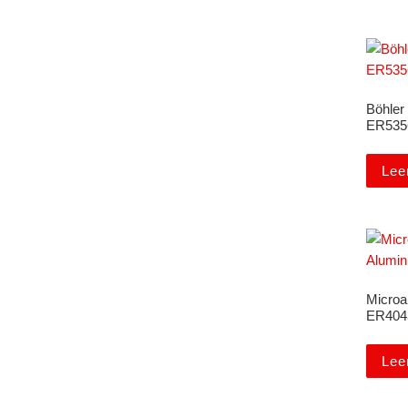
Böhler
ER535
Lee
Microa
ER404
Lee