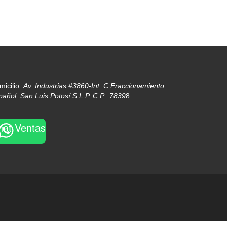
micilio:
Av. Industrias #3860-Int. C Fraccionamiento
pañol. San Luis Potosí S.L.P. C.P.: 7839
8
hat Ventas