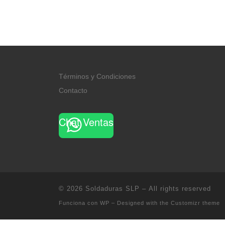
Términos y Condiciones
Contacto
Chat Ventas
© 2026
Soldaduras SLP
– All rights reserved
Funciona con
WP
– Designed with the
Customizr theme