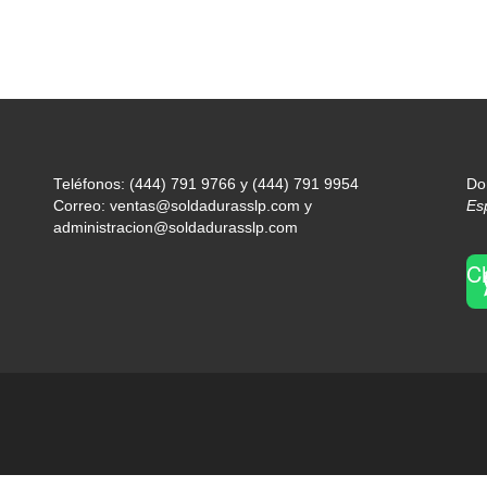
Teléfonos: (444) 791 9766 y (444) 791 9954
Do
Correo: ventas@soldadurasslp.com y
Es
administracion@soldadurasslp.com
C