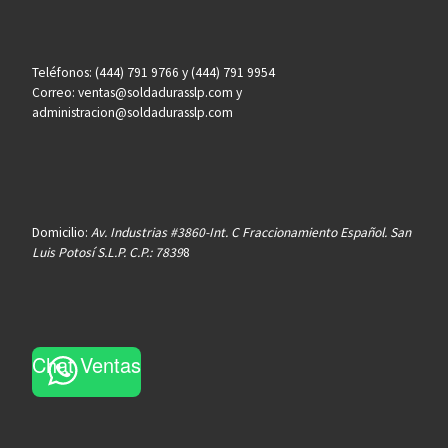
Teléfonos: (444) 791 9766 y (444) 791 9954
Correo: ventas@soldadurasslp.com y
administracion@soldadurasslp.com
Domicilio:
Av. Industrias #3860-Int. C Fraccionamiento Español. San
Luis Potosí S.L.P. C.P.: 7839
8
Chat Ventas