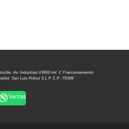
micilio:
Av. Industrias #3860-Int. C Fraccionamiento
pañol. San Luis Potosí S.L.P. C.P.: 7839
8
hat Ventas