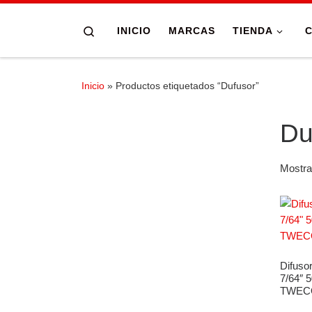
Skip to content
Search
INICIO
MARCAS
TIENDA
Inicio
»
Productos etiquetados “Dufusor”
Du
Mostra
Difuso
7/64″ 
TWEC