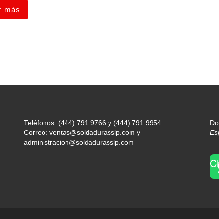
r más
Teléfonos: (444) 791 9766 y (444) 791 9954
Do
Correo: ventas@soldadurasslp.com y
Es
administracion@soldadurasslp.com
C