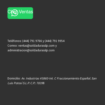
Chat Ventas
Teléfonos: (444) 791 9766 y (444) 791 9954
Correo: ventas@soldadurasslp.com y
administracion@soldadurasslp.com
Domicilio:
Av. Industrias #3860-Int. C Fraccionamiento Español. San
Luis Potosí S.L.P. C.P.: 7839
8