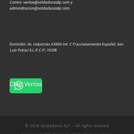
Correo: ventas@soldadurasslp.com y
administracion@soldadurasslp.com
Domicilio:
Av. Industrias #3860-Int. C Fraccionamiento Español. San
Luis Potosí S.L.P. C.P.: 7839
8
Chat Ventas
© 2026
Soldaduras SLP
– All rights reserved