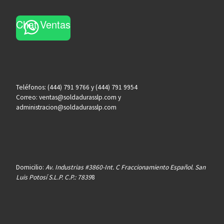
Chat Ventas
Teléfonos: (444) 791 9766 y (444) 791 9954
Correo: ventas@soldadurasslp.com y
administracion@soldadurasslp.com
Domicilio:
Av. Industrias #3860-Int. C Fraccionamiento Español. San
Luis Potosí S.L.P. C.P.: 7839
8