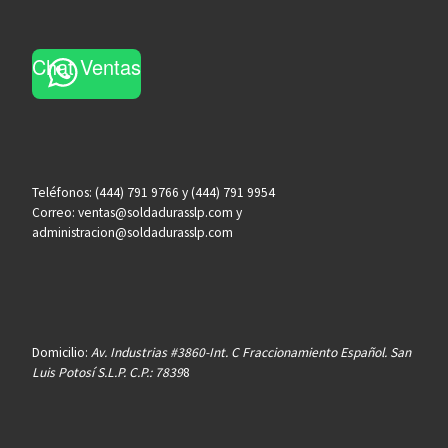
Chat Ventas
Teléfonos: (444) 791 9766 y (444) 791 9954
Correo: ventas@soldadurasslp.com y
administracion@soldadurasslp.com
Domicilio:
Av. Industrias #3860-Int. C Fraccionamiento Español. San
Luis Potosí S.L.P. C.P.: 7839
8