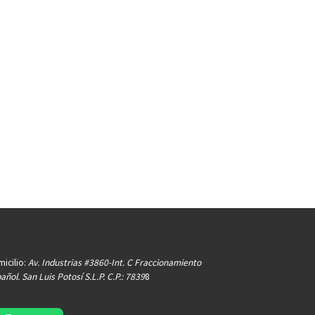
icilio:
Av. Industrias #3860-Int. C Fraccionamiento
añol. San Luis Potosí S.L.P. C.P.: 7839
8