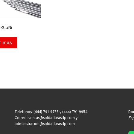
 ERCuNi
r más
Teléfonos: (444) 791 9766 y (444) 791 9954
Dom
Correo: ventas@soldadurasslp.com y
Esp
administracion@soldadurasslp.com