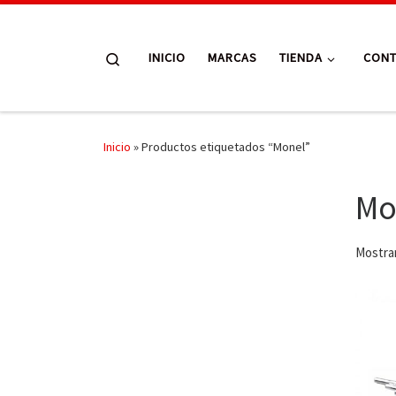
Skip to content
Search
INICIO
MARCAS
TIENDA
CON
Inicio
»
Productos etiquetados “Monel”
Mo
Mostran