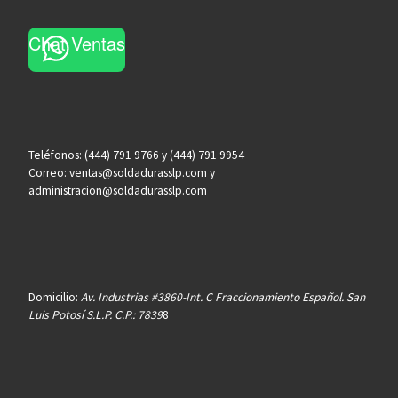
Chat Ventas
Teléfonos: (444) 791 9766 y (444) 791 9954
Correo: ventas@soldadurasslp.com y
administracion@soldadurasslp.com
Domicilio:
Av. Industrias #3860-Int. C Fraccionamiento Español. San
Luis Potosí S.L.P. C.P.: 7839
8