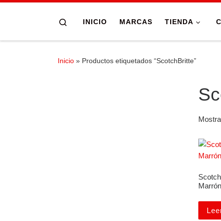
Skip to content
Search
INICIO
MARCAS
TIENDA
Inicio
»
Productos etiquetados “ScotchBritte”
Sc
Mostra
ScotchB
Marró
Lee