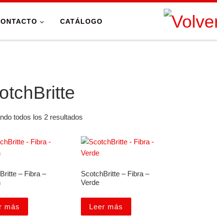
CONTACTO
CATÁLOGO
otchBritte
ndo todos los 2 resultados
ritte – Fibra –
ScotchBritte – Fibra –
n
Verde
r más
Leer más