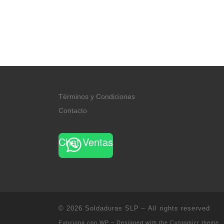
Términos y Condiciones
Contacto
Chat Ventas
© 2026
Soldaduras SLP
– All rights reserved
Funciona con
WP
– Designed with the
Customizr theme