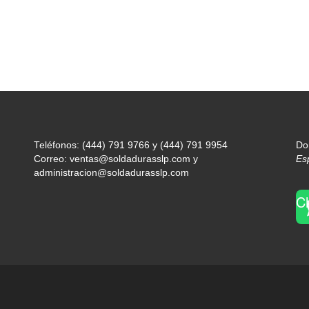
Teléfonos: (444) 791 9766 y (444) 791 9954
Do
Correo: ventas@soldadurasslp.com y
Es
administracion@soldadurasslp.com
C