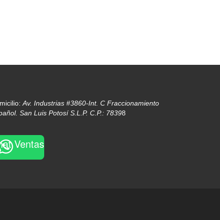
micilio:
Av. Industrias #3860-Int. C Fraccionamiento
pañol. San Luis Potosí S.L.P. C.P.: 7839
8
hat Ventas