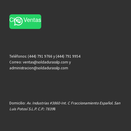
Chat Ventas
Teléfonos: (444) 791 9766 y (444) 791 9954
Correo: ventas@soldadurasslp.com y
administracion@soldadurasslp.com
Domicilio:
Av. Industrias #3860-Int. C Fraccionamiento Español. San
Luis Potosí S.L.P. C.P.: 7839
8