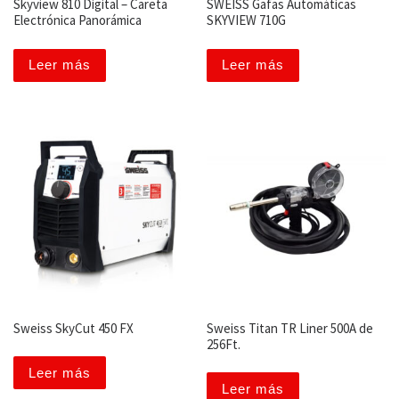
Skyview 810 Digital – Careta
SWEISS Gafas Automáticas
Electrónica Panorámica
SKYVIEW 710G
Leer más
Leer más
Sweiss SkyCut 450 FX
Sweiss Titan TR Liner 500A de
256Ft.
Leer más
Leer más