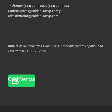
Teléfonos: (444) 791 9766 y (444) 791 9954
Correo: ventas@soldadurasslp.com y
administracion@soldadurasslp.com
Domicilio:
Av. Industrias #3860-Int. C Fraccionamiento Español. San
Luis Potosí S.L.P. C.P.: 7839
8
Chat Ventas