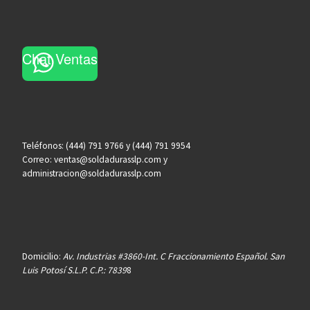
Chat Ventas
Teléfonos: (444) 791 9766 y (444) 791 9954
Correo: ventas@soldadurasslp.com y
administracion@soldadurasslp.com
Domicilio:
Av. Industrias #3860-Int. C Fraccionamiento Español. San
Luis Potosí S.L.P. C.P.: 7839
8