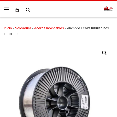
Skip to content
Search
Menú
Inicio
»
Soldadura
»
Aceros Inoxidables
»
Alambre FCAW Tubular Inox
E308LT1-1