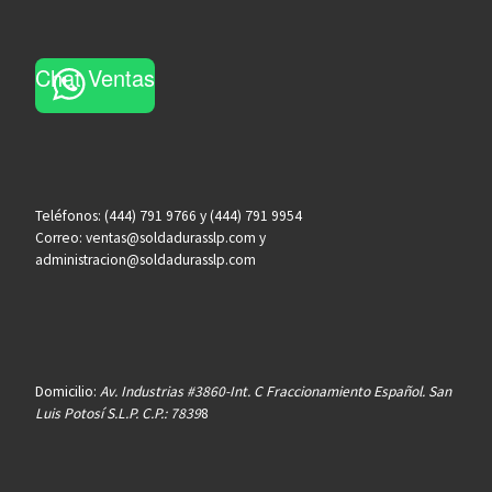
Chat Ventas
Teléfonos: (444) 791 9766 y (444) 791 9954
Correo: ventas@soldadurasslp.com y
administracion@soldadurasslp.com
Domicilio:
Av. Industrias #3860-Int. C Fraccionamiento Español. San
Luis Potosí S.L.P. C.P.: 7839
8