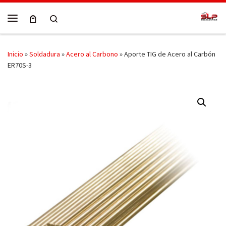
Skip to content
Search
Menú
Inicio
»
Soldadura
»
Acero al Carbono
»
Aporte TIG de Acero al Carbón
ER70S-3