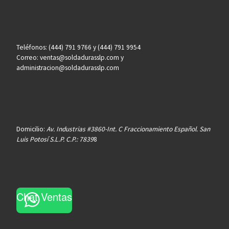
Teléfonos: (444) 791 9766 y (444) 791 9954
Correo: ventas@soldadurasslp.com y
administracion@soldadurasslp.com
Domicilio:
Av. Industrias #3860-Int. C Fraccionamiento Español. San
Luis Potosí S.L.P. C.P.: 7839
8
Chat Ventas