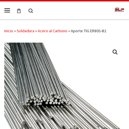
Skip to content
Search
Menú
Inicio
»
Soldadura
»
Acero al Carbono
»
Aporte TIG ER80S-B2