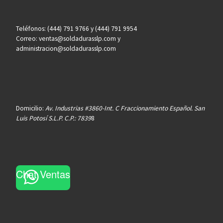
Teléfonos: (444) 791 9766 y (444) 791 9954
Correo: ventas@soldadurasslp.com y
administracion@soldadurasslp.com
Domicilio:
Av. Industrias #3860-Int. C Fraccionamiento Español. San
Luis Potosí S.L.P. C.P.: 7839
8
Chat Ventas