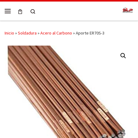
Skip to content
Search
Menú
Inicio
»
Soldadura
»
Acero al Carbono
»
Aporte ER70S-3