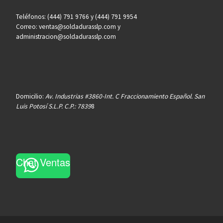
Teléfonos: (444) 791 9766 y (444) 791 9954
Correo: ventas@soldadurasslp.com y
administracion@soldadurasslp.com
Domicilio:
Av. Industrias #3860-Int. C Fraccionamiento Español. San
Luis Potosí S.L.P. C.P.: 7839
8
Chat Ventas