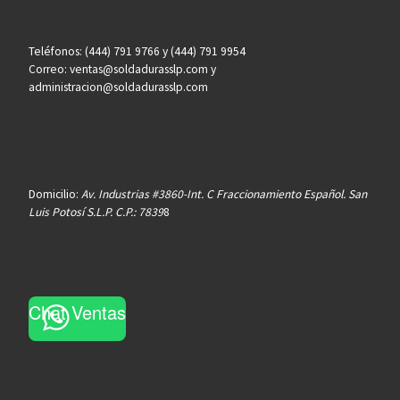
Teléfonos: (444) 791 9766 y (444) 791 9954
Correo: ventas@soldadurasslp.com y
administracion@soldadurasslp.com
Domicilio:
Av. Industrias #3860-Int. C Fraccionamiento Español. San
Luis Potosí S.L.P. C.P.: 7839
8
Chat Ventas