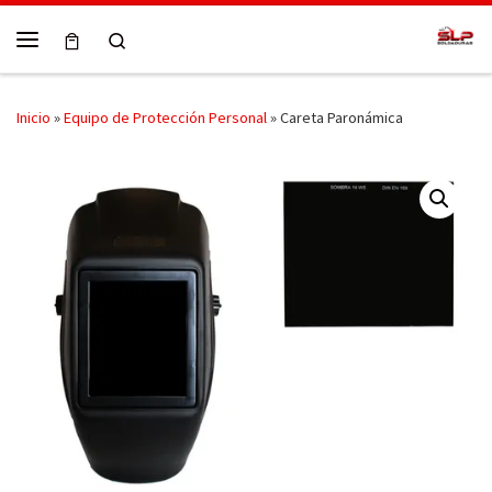
Skip to content
Search
Menú
Inicio
»
Equipo de Protección Personal
»
Careta Paronámica