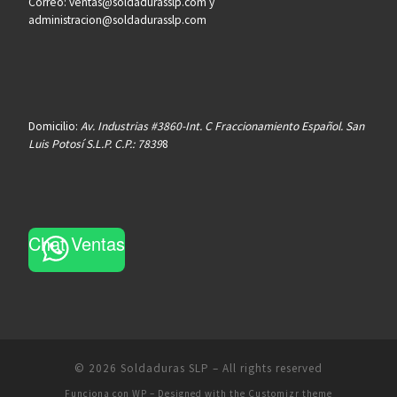
Correo: ventas@soldadurasslp.com y
administracion@soldadurasslp.com
Domicilio:
Av. Industrias #3860-Int. C Fraccionamiento Español. San
Luis Potosí S.L.P. C.P.: 7839
8
Chat Ventas
© 2026
Soldaduras SLP
– All rights reserved
Funciona con
WP
– Designed with the
Customizr theme