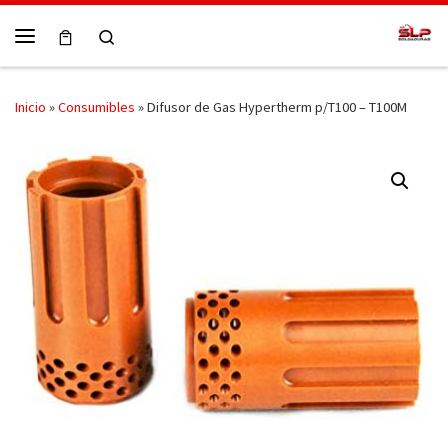
Skip to content
Search
Menú
Inicio
»
Consumibles
»
Difusor de Gas Hypertherm p/T100 – T100M