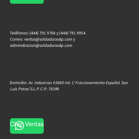
Teléfonos: (444) 791 9766 y (444) 791 9954
Correo: ventas@soldadurasslp.com y
administracion@soldadurasslp.com
Domicilio:
Av. Industrias #3860-Int. C Fraccionamiento Español. San
Luis Potosí S.L.P. C.P.: 7839
8
Chat Ventas