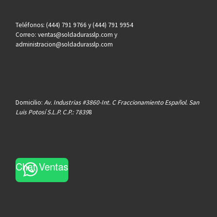
Teléfonos: (444) 791 9766 y (444) 791 9954
Correo: ventas@soldadurasslp.com y
administracion@soldadurasslp.com
Domicilio:
Av. Industrias #3860-Int. C Fraccionamiento Español. San
Luis Potosí S.L.P. C.P.: 7839
8
Chat Ventas