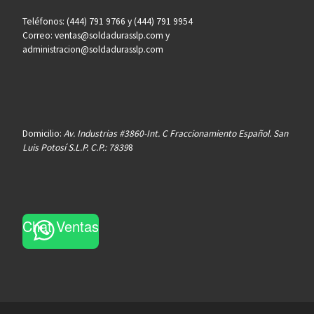
Teléfonos: (444) 791 9766 y (444) 791 9954
Correo: ventas@soldadurasslp.com y
administracion@soldadurasslp.com
Domicilio:
Av. Industrias #3860-Int. C Fraccionamiento Español. San
Luis Potosí S.L.P. C.P.: 7839
8
Chat Ventas