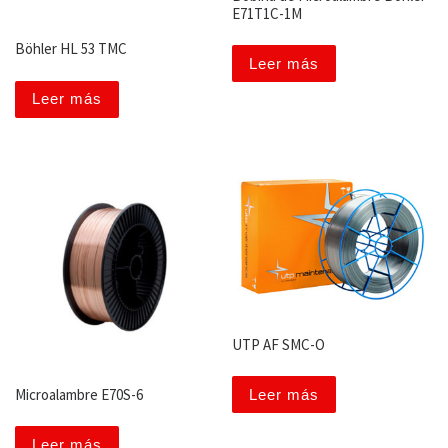
E71T1C-1M
Böhler HL 53 TMC
Leer más
Leer más
UTP AF SMC-O
Microalambre E70S-6
Leer más
Leer más