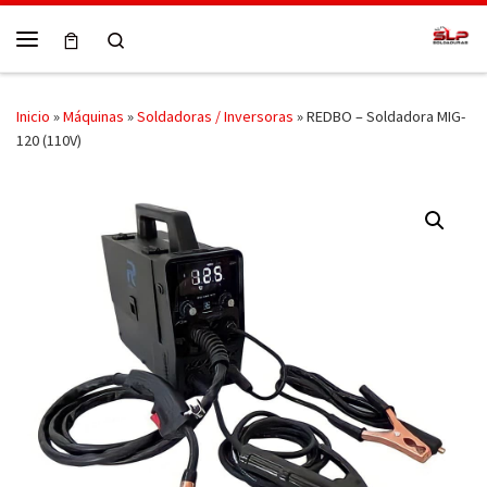
Skip to content
Search
Menú
Inicio
»
Máquinas
»
Soldadoras / Inversoras
»
REDBO – Soldadora MIG-
120 (110V)