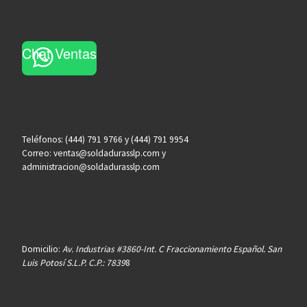
Chat Ventas
Teléfonos: (444) 791 9766 y (444) 791 9954
Correo: ventas@soldadurasslp.com y
administracion@soldadurasslp.com
Domicilio:
Av. Industrias #3860-Int. C Fraccionamiento Español. San
Luis Potosí S.L.P. C.P.: 7839
8