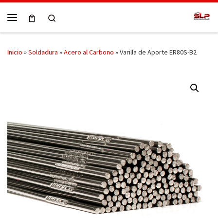
Skip to content
Search
Menú
Inicio
»
Soldadura
»
Acero al Carbono
»
Varilla de Aporte ER80S-B2