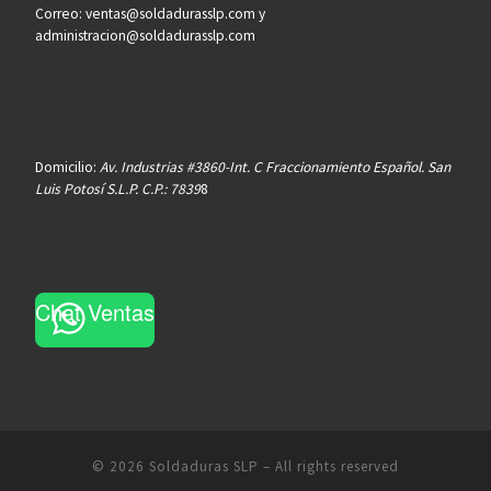
Correo: ventas@soldadurasslp.com y
administracion@soldadurasslp.com
Domicilio:
Av. Industrias #3860-Int. C Fraccionamiento Español. San
Luis Potosí S.L.P. C.P.: 7839
8
Chat Ventas
© 2026
Soldaduras SLP
– All rights reserved