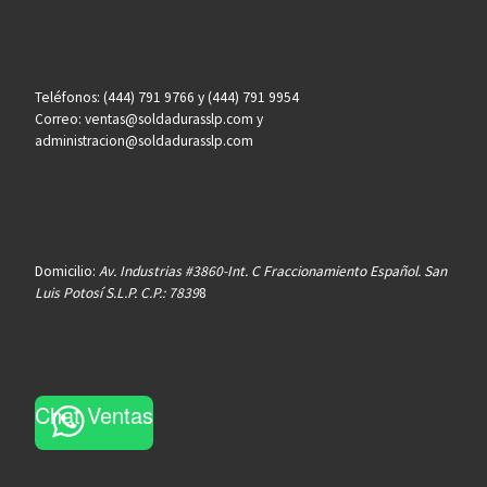
Teléfonos: (444) 791 9766 y (444) 791 9954
Correo: ventas@soldadurasslp.com y
administracion@soldadurasslp.com
Domicilio:
Av. Industrias #3860-Int. C Fraccionamiento Español. San
Luis Potosí S.L.P. C.P.: 7839
8
Chat Ventas