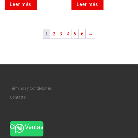
Leer más
Leer más
1
2
3
4
5
6
→
Términos y Condiciones
Contacto
Chat Ventas