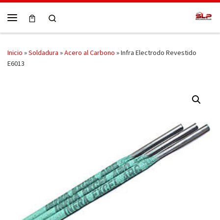
Skip to content
Search
Menú
Inicio
»
Soldadura
»
Acero al Carbono
»
Infra Electrodo Revestido
E6013