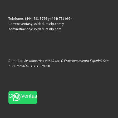
Teléfonos: (444) 791 9766 y (444) 791 9954
Correo: ventas@soldadurasslp.com y
administracion@soldadurasslp.com
Domicilio:
Av. Industrias #3860-Int. C Fraccionamiento Español. San
Luis Potosí S.L.P. C.P.: 7839
8
Chat Ventas